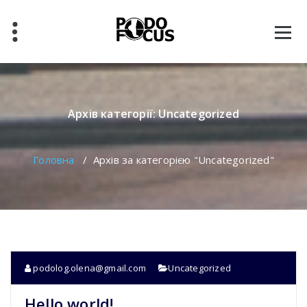
Перейти
до
вмісту
Архів категорії: Uncategorized
Головна
/
Архів за категорією "Uncategorized"
podolog.olena@gmail.com
Uncategorized
Hello world!